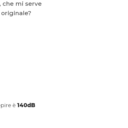
e, che mi serve
 originale?
epire è
140dB