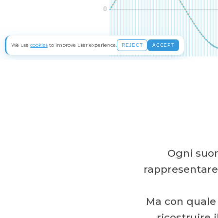
A
Ogni suon
rappresentare 
Ma con qual
ricostruire 