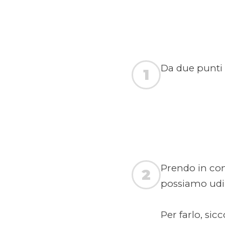
Da due punti 
1
Prendo in con
2
possiamo udi
Per farlo, si