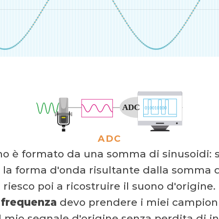
ADC
o è formato da una somma di sinusoidi: s
la forma d'onda risultante dalla somma di
riesco poi a ricostruire il suono d'origine.
e
frequenza
devo prendere i miei campioni
il mio segnale d'origine senza perdita di 