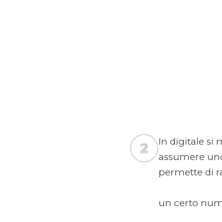
In digitale s
2
assumere uno
permette di r
un certo numer