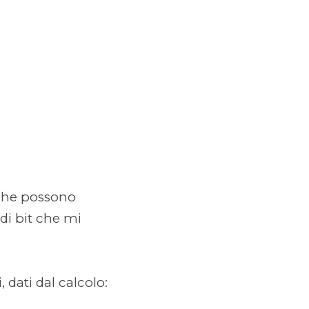
 che possono
di bit che mi
 dati dal calcolo: