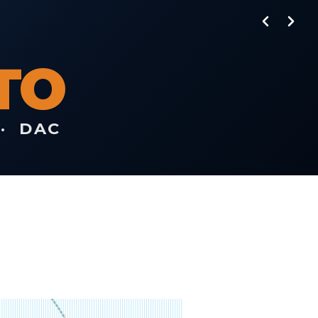
TO
· DAC