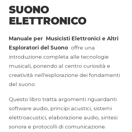
SUONO
ELETTRONICO
Manuale per
M
u
s
i
c
i
s
t
i
E
l
e
t
t
r
o
n
i
c
i
e
A
l
t
r
i
E
s
p
l
o
r
a
t
o
r
i
d
e
l
S
u
o
n
o
offre una
introduzione completa alle tecnologie
musicali, ponendo al centro curiosità e
creatività nell'esplorazione dei fondamenti
del suono.
Questo libro tratta argomenti riguardanti
software audio, principi acustici, sistemi
elettroacustici, elaborazione audio, sintesi
sonora e protocolli di comunicazione.