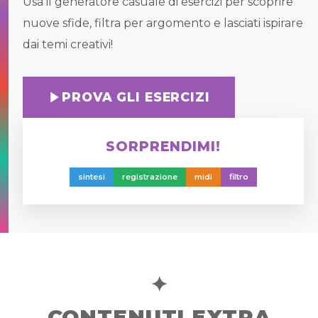
Usa il generatore casuale di esercizi per scoprire
nuove sfide, filtra per argomento e lasciati ispirare
dai temi creativi!
PROVA GLI ESERCIZI
SORPRENDIMI!
sintesi
registrazione
midi
filtro
✦
CONTENUTI EXTRA