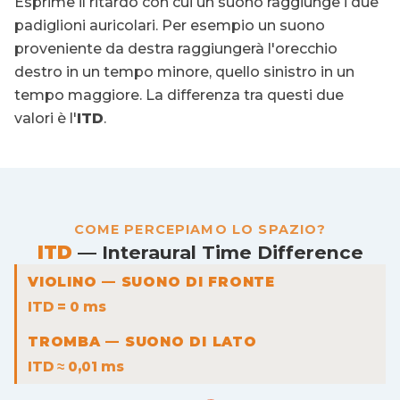
Esprime il ritardo con cui un suono raggiunge i due
padiglioni auricolari. Per esempio un suono
proveniente da destra raggiungerà l'orecchio
destro in un tempo minore, quello sinistro in un
tempo maggiore. La differenza tra questi due
valori è l'
ITD
.
COME PERCEPIAMO LO SPAZIO?
ITD
— Interaural Time Difference
VIOLINO — SUONO DI FRONTE
ITD = 0 ms
TROMBA — SUONO DI LATO
ITD ≈ 0,01 ms