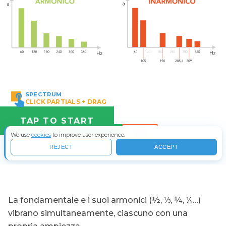
La fondamentale e i suoi armonici (½, ⅓, ¼, ⅕…)
vibrano simultaneamente, ciascuno con una