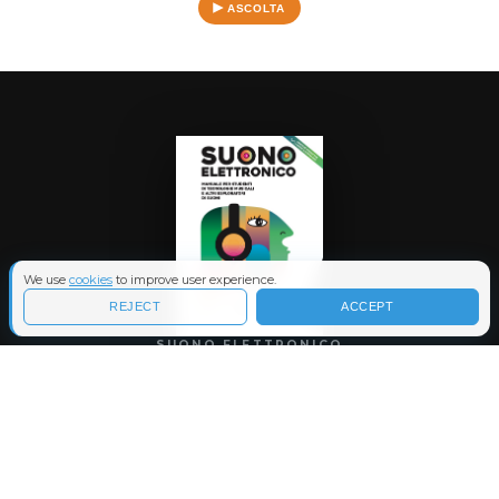
ASCOLTA
We use
cookies
to improve user experience.
REJECT
ACCEPT
SUONO ELETTRONICO
IL LIBRO È
ORA
DISPONIBILE
in tutti gli store