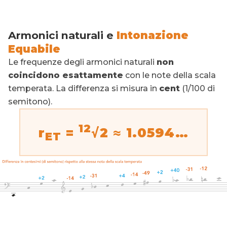
Armonici naturali e
Intonazione
Equabile
Le frequenze degli armonici naturali
non
coincidono esattamente
con le note della scala
temperata. La differenza si misura in
cent
(1/100 di
semitono).
12
r
=
√2 ≈ 1.0594…
ET