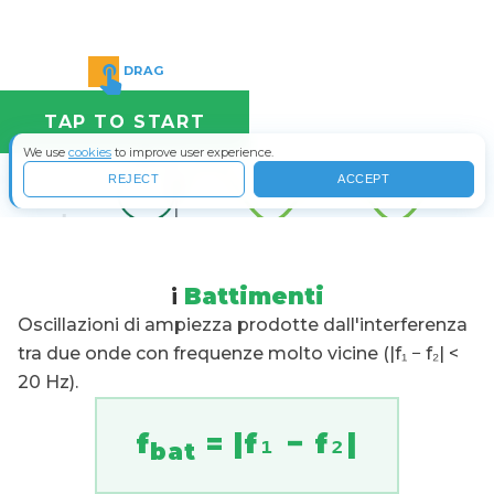
i
Battimenti
Oscillazioni di ampiezza prodotte dall'interferenza
tra due onde con frequenze molto vicine (|f₁ − f₂| <
20 Hz).
f
= |f₁ − f₂|
bat