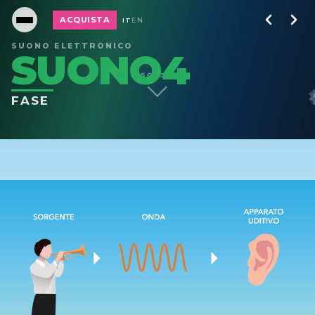
ACQUISTA
IT
EN
SUONO ELETTRONICO
SUONO4
SCROLL
FASE